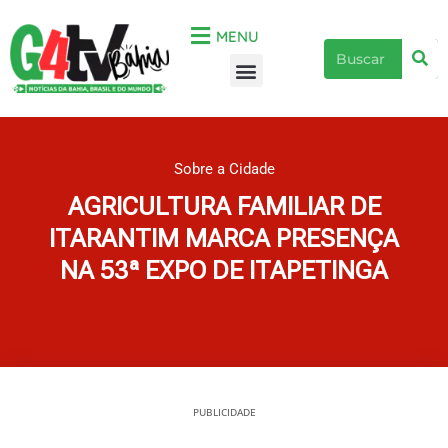
Ir
para
MENU
Pe
Pesquisar
o
Menu
conteúdo
Sobre a Cidade
AGRICULTURA FAMILIAR DE
ITARANTIM MARCA PRESENÇA
NA 53ª EXPO DE ITAPETINGA
PUBLICIDADE