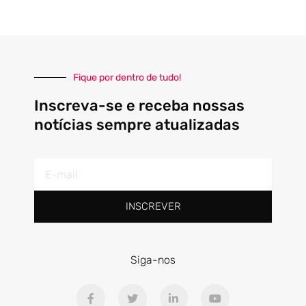
Fique por dentro de tudo!
Inscreva-se e receba nossas
notícias sempre atualizadas
E-
mail
INSCREVER
Siga-nos
F
T
L
Y
a
w
i
o