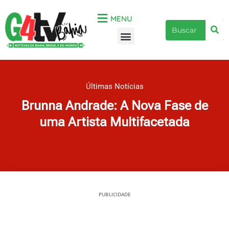
Ir
para
MENU
Pe
Pesquisar
o
Menu
conteúdo
Últimas Notícias
Brunna Andrade: A Nova Fase de
uma Artista Multifacetada
PUBLICIDADE