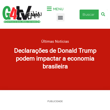
Ir
para
MENU
Pe
Pesquisar
o
Menu
conteúdo
Últimas Notícias
Declarações de Donald Trump
podem impactar a economia
brasileira
PUBLICIDADE