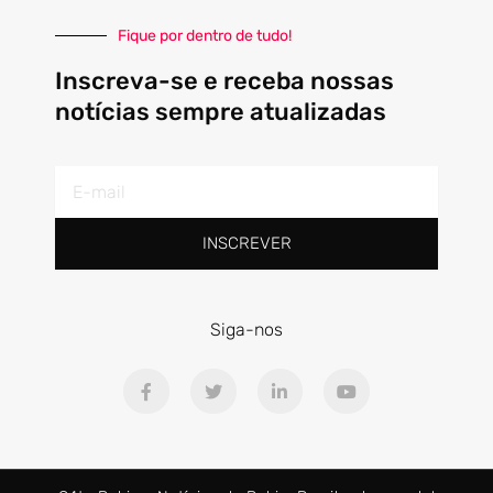
Fique por dentro de tudo!
Inscreva-se e receba nossas
notícias sempre atualizadas
E-
mail
INSCREVER
Siga-nos
F
T
L
Y
a
w
i
o
c
i
n
u
e
t
k
t
b
t
e
u
o
e
d
b
o
r
i
e