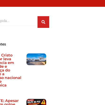
Pesquisar
ntes
 Cristo
r leva
ncia em
de e
ça do
e a
so nacional
e
pica
E: Apesar
um golpe