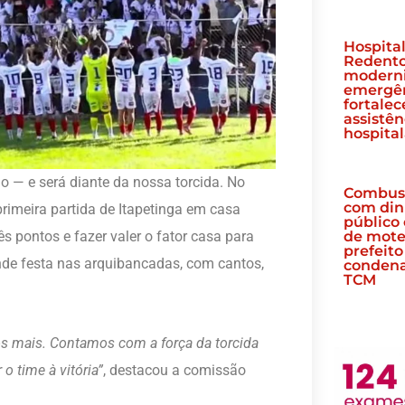
Hospital
Redent
modern
emergên
fortalec
assistên
hospital
o — e será diante da nossa torcida. No
Combust
com din
primeira partida de Itapetinga em casa
público
de mote
s pontos e fazer valer o fator casa para
prefeito
de festa nas arquibancadas, com cantos,
conden
TCM
 mais. Contamos com a força da torcida
o time à vitória”
, destacou a comissão