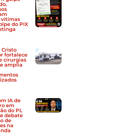
do,
sos
uam
 vítimas
olpe do PIX
etinga
 Cristo
r fortalece
e cirurgias
 e amplia
a
imentos
lizados
om IA de
ro em
ão do PL
e debate
so de
es na
anda
l