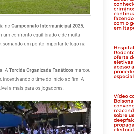
conheci
crimino
contin
fazendo
com o g
eia no
Campeonato Intermunicipal 2025
,
em Itap
m um confronto equilibrado e de muita
0
, somando um ponto importante logo na
Hospital
Redento
oferta d
eletivas
acesso 
ça. A
Torcida Organizada Fanáticos
marcou
proced
especia
incentivando o time do início ao fim. A
vel a mais para os jogadores.
Vídeo c
Bolsona
convenç
reacend
sobre u
deepfak
propag
eleitora