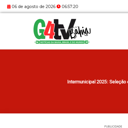
Ir
06 de agosto de 2026
06:57:21
para
o
conteúdo
Intermunicipal 2025: Seleção d
PUBLICIDADE