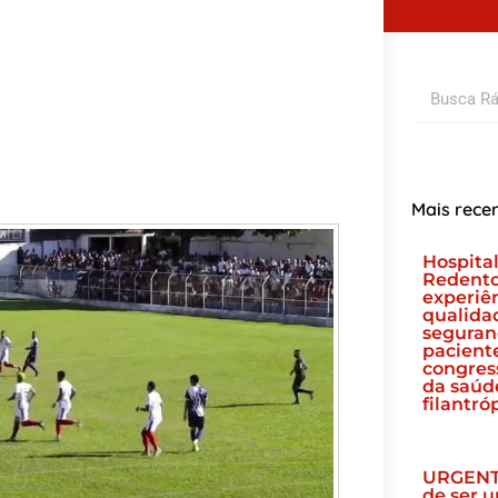
Pesquisar
Mais rece
Hospital
Redento
experiê
qualida
seguran
pacient
congres
da saúd
filantró
URGENT
de ser 