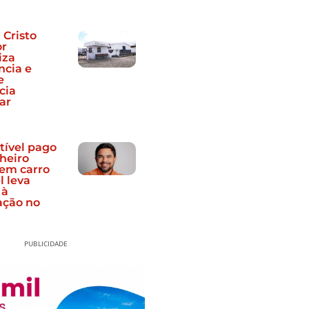
 Cristo
or
iza
cia e
e
cia
ar
ível pago
heiro
 em carro
l leva
 à
ação no
PUBLICIDADE